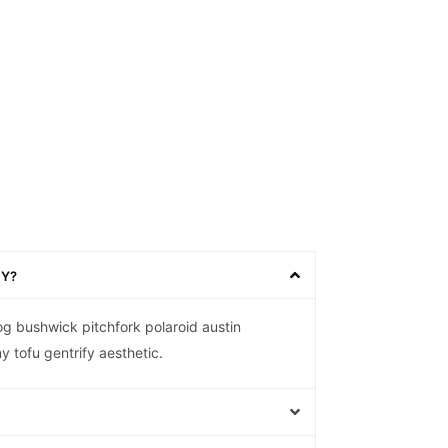
CY?
og bushwick pitchfork polaroid austin
 tofu gentrify aesthetic.