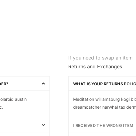
If you need to swap an item
Returns and Exchanges
DER?
WHAT IS YOUR RETURNS POLI
olaroid austin
Meditation williamsburg kogi bl
c.
dreamcatcher narwhal taxidermy
I RECEIVED THE WRONG ITEM