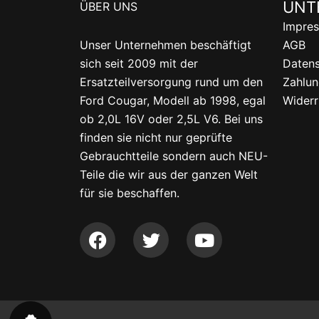
UNT
ÜBER UNS
Impre
Unser Unternehmen beschäftigt
AGB
sich seit 2009 mit der
Datens
Ersatzteilversorgung rund um den
Zahlun
Ford Cougar, Modell ab 1998, egal
Widerr
ob 2,0L 16V oder 2,5L V6. Bei uns
finden sie nicht nur geprüfte
Gebrauchtteile sondern auch NEU-
Teile die wir aus der ganzen Welt
für sie beschaffen.
F
T
Y
a
w
o
c
i
u
e
t
t
b
t
u