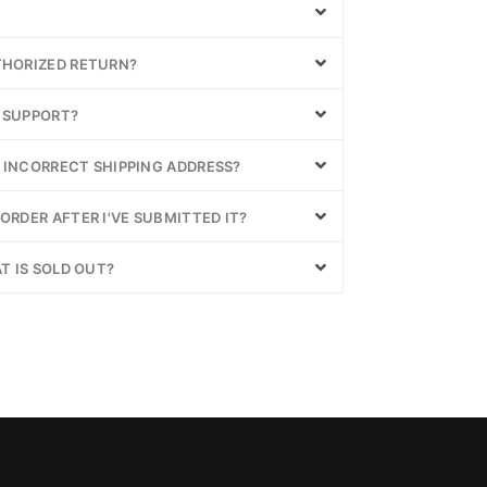
THORIZED RETURN?
 SUPPORT?
N INCORRECT SHIPPING ADDRESS?
ORDER AFTER I'VE SUBMITTED IT?
T IS SOLD OUT?