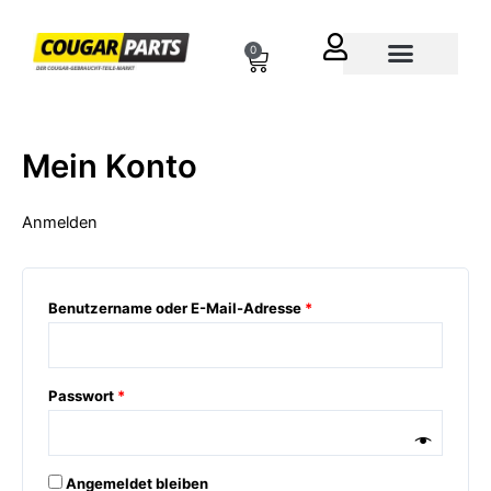
Zum
Erforderlich
Erforderlich
Erforderlich
Inhalt
0
Cart
springen
Über uns
Mein Konto
Anmelden
Benutzername oder E-Mail-Adresse
*
Passwort
*
Angemeldet bleiben