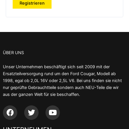
Registrieren
ÜBER UNS
Unser Unternehmen beschäftigt sich seit 2009 mit der
Ersatzteilversorgung rund um den Ford Cougar, Modell ab
1998, egal ob 2,0L 16V oder 2,5L V6. Bei uns finden sie nicht
nur geprüfte Gebrauchtteile sondern auch NEU-Teile die wir
aus der ganzen Welt für sie beschaffen.
F
T
Y
a
w
o
c
i
u