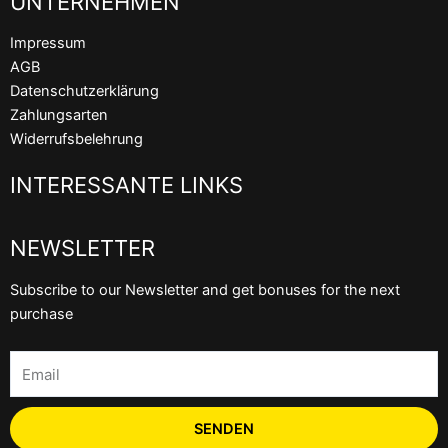
UNTERNEHMEN
e
t
t
b
t
u
Impressum
o
e
b
AGB
o
r
e
Datenschutzerklärung
k
Zahlungsarten
Widerrufsbelehrung
INTERESSANTE LINKS
NEWSLETTER
Subscribe to our Newsletter and get bonuses for the next
purchase
Email
SENDEN