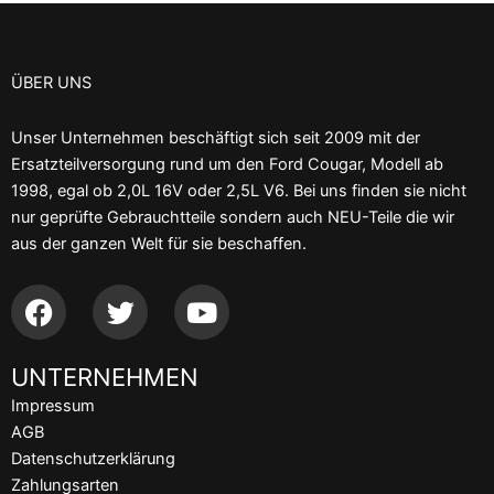
ÜBER UNS
Unser Unternehmen beschäftigt sich seit 2009 mit der
Ersatzteilversorgung rund um den Ford Cougar, Modell ab
1998, egal ob 2,0L 16V oder 2,5L V6. Bei uns finden sie nicht
nur geprüfte Gebrauchtteile sondern auch NEU-Teile die wir
aus der ganzen Welt für sie beschaffen.
F
T
Y
a
w
o
c
i
u
UNTERNEHMEN
e
t
t
b
t
u
Impressum
o
e
b
AGB
o
r
e
Datenschutzerklärung
k
Zahlungsarten