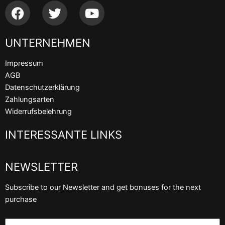
F
T
Y
a
w
o
c
i
u
UNTERNEHMEN
e
t
t
b
t
u
Impressum
o
e
b
AGB
o
r
e
Datenschutzerklärung
k
Zahlungsarten
Widerrufsbelehrung
INTERESSANTE LINKS
NEWSLETTER
Subscribe to our Newsletter and get bonuses for the next
purchase
Email