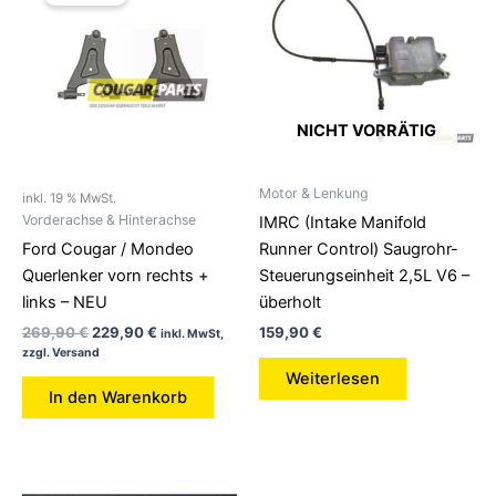
war:
ist:
269,90 €
229,90 €.
NICHT VORRÄTIG
Motor & Lenkung
inkl. 19 % MwSt.
Vorderachse & Hinterachse
IMRC (Intake Manifold
Ford Cougar / Mondeo
Runner Control) Saugrohr-
Querlenker vorn rechts +
Steuerungseinheit 2,5L V6 –
links – NEU
überholt
269,90
€
229,90
€
159,90
€
inkl. MwSt,
zzgl. Versand
Weiterlesen
In den Warenkorb