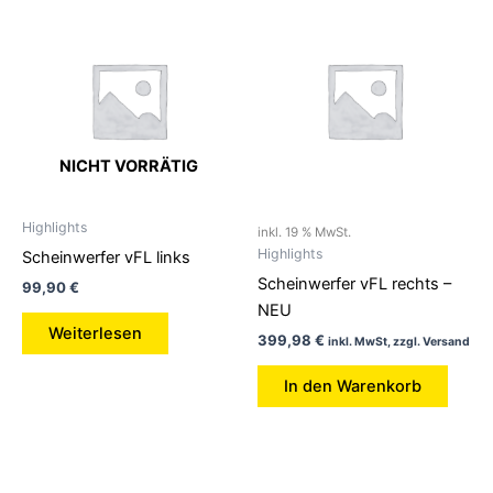
NICHT VORRÄTIG
Highlights
inkl. 19 % MwSt.
Highlights
Scheinwerfer vFL links
Scheinwerfer vFL rechts –
99,90
€
NEU
Weiterlesen
399,98
€
inkl. MwSt, zzgl. Versand
In den Warenkorb