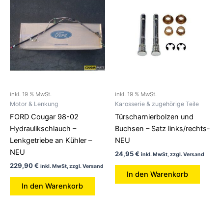
inkl. 19 % MwSt.
inkl. 19 % MwSt.
Motor & Lenkung
Karosserie & zugehörige Teile
FORD Cougar 98-02
Türscharnierbolzen und
Hydraulikschlauch –
Buchsen – Satz links/rechts-
Lenkgetriebe an Kühler –
NEU
NEU
24,95
€
inkl. MwSt, zzgl. Versand
229,90
€
inkl. MwSt, zzgl. Versand
In den Warenkorb
In den Warenkorb