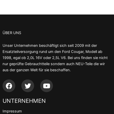
ÜBER UNS
Unser Unternehmen beschäftigt sich seit 2009 mit der
Ersatzteilversorgung rund um den Ford Cougar, Modell ab
1998, egal ob 2,0L 16V oder 2,5L V6. Bei uns finden sie nicht
nur geprüfte Gebrauchtteile sondern auch NEU-Teile die wir
aus der ganzen Welt für sie beschaffen.
F
T
Y
a
w
o
c
i
u
UNTERNEHMEN
e
t
t
b
t
u
Impressum