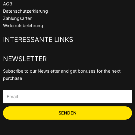
o
e
b
AGB
o
r
e
Datenschutzerklärung
k
Zahlungsarten
Widerrufsbelehrung
INTERESSANTE LINKS
NEWSLETTER
Subscribe to our Newsletter and get bonuses for the next
purchase
Email
SENDEN