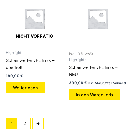
NICHT VORRÄTIG
Highlights
inkl. 19 % MwSt.
Highlights
Scheinwerfer vFL links –
überholt
Scheinwerfer vFL links –
NEU
199,90
€
399,98
€
inkl. MwSt, zzgl. Versand
Weiterlesen
In den Warenkorb
1
2
→