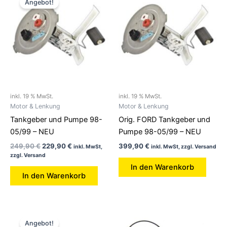
Angebot!
war:
ist:
249,90 €
229,90 €.
inkl. 19 % MwSt.
inkl. 19 % MwSt.
Motor & Lenkung
Motor & Lenkung
Tankgeber und Pumpe 98-
Orig. FORD Tankgeber und
05/99 – NEU
Pumpe 98-05/99 – NEU
249,90
€
229,90
€
399,90
€
inkl. MwSt,
inkl. MwSt, zzgl. Versand
zzgl. Versand
In den Warenkorb
In den Warenkorb
Ursprünglicher
Aktueller
Preis
Preis
Angebot!