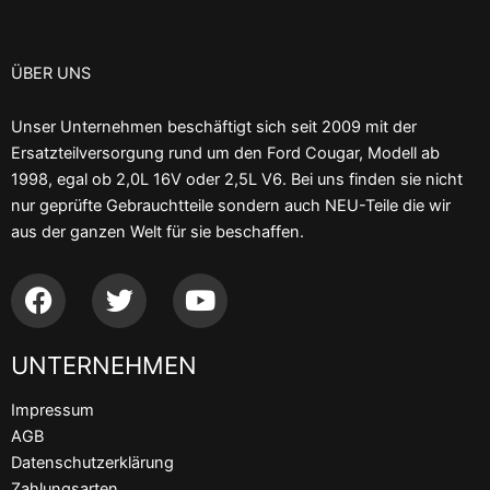
ÜBER UNS
Unser Unternehmen beschäftigt sich seit 2009 mit der
Ersatzteilversorgung rund um den Ford Cougar, Modell ab
1998, egal ob 2,0L 16V oder 2,5L V6. Bei uns finden sie nicht
nur geprüfte Gebrauchtteile sondern auch NEU-Teile die wir
aus der ganzen Welt für sie beschaffen.
F
T
Y
a
w
o
c
i
u
UNTERNEHMEN
e
t
t
b
t
u
Impressum
o
e
b
AGB
o
r
e
Datenschutzerklärung
k
Zahlungsarten