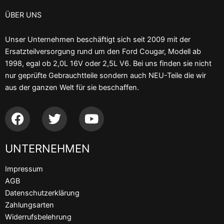
ÜBER UNS
Unser Unternehmen beschäftigt sich seit 2009 mit der
Ersatzteilversorgung rund um den Ford Cougar, Modell ab
1998, egal ob 2,0L 16V oder 2,5L V6. Bei uns finden sie nicht
nur geprüfte Gebrauchtteile sondern auch NEU-Teile die wir
aus der ganzen Welt für sie beschaffen.
F
T
Y
a
w
o
c
i
u
UNTERNEHMEN
e
t
t
b
t
u
Impressum
o
e
b
AGB
o
r
e
Datenschutzerklärung
k
Zahlungsarten
Widerrufsbelehrung