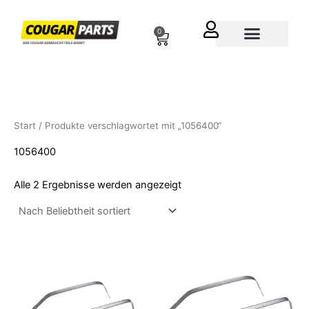
Nach
Zum
Beliebtheit
sortiert
Inhalt
0
Cart
springen
Über uns
Start
/ Produkte verschlagwortet mit „1056400“
1056400
Alle 2 Ergebnisse werden angezeigt