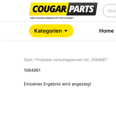
Zum
Searc
Inhalt
springen
Open Kategorien
Kategorien
Home
Start
/ Produkte verschlagwortet mit „1084961“
1084961
Einzelnes Ergebnis wird angezeigt