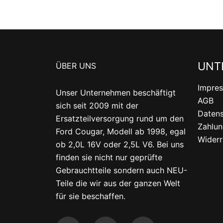
UNT
ÜBER UNS
Impre
Unser Unternehmen beschäftigt
AGB
sich seit 2009 mit der
Datens
Ersatzteilversorgung rund um den
Zahlun
Ford Cougar, Modell ab 1998, egal
Widerr
ob 2,0L 16V oder 2,5L V6. Bei uns
finden sie nicht nur geprüfte
Gebrauchtteile sondern auch NEU-
Teile die wir aus der ganzen Welt
für sie beschaffen.
F
T
Y