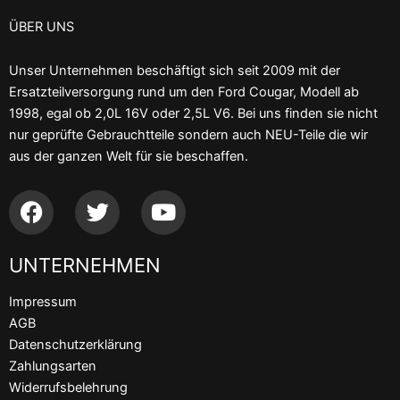
ÜBER UNS
Unser Unternehmen beschäftigt sich seit 2009 mit der
Ersatzteilversorgung rund um den Ford Cougar, Modell ab
1998, egal ob 2,0L 16V oder 2,5L V6. Bei uns finden sie nicht
nur geprüfte Gebrauchtteile sondern auch NEU-Teile die wir
aus der ganzen Welt für sie beschaffen.
F
T
Y
a
w
o
c
i
u
UNTERNEHMEN
e
t
t
b
t
u
Impressum
o
e
b
AGB
o
r
e
Datenschutzerklärung
k
Zahlungsarten
Widerrufsbelehrung