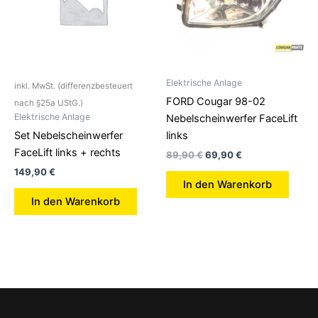
Elektrische Anlage
inkl. MwSt. (differenzbesteuert
FORD Cougar 98-02
nach §25a UStG.)
Elektrische Anlage
Nebelscheinwerfer FaceLift
Set Nebelscheinwerfer
links
FaceLift links + rechts
89,90
€
69,90
€
149,90
€
In den Warenkorb
In den Warenkorb