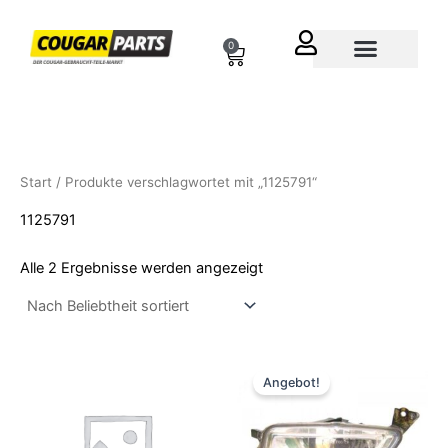
Nach
Zum
Beliebtheit
sortiert
Inhalt
0
Cart
springen
Über uns
Start
/ Produkte verschlagwortet mit „1125791“
1125791
Alle 2 Ergebnisse werden angezeigt
Ursprünglicher
Aktueller
Preis
Preis
Angebot!
war:
ist:
89,90 €
69,90 €.