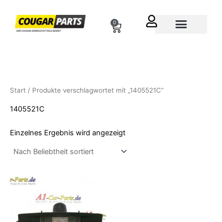
Zum
Inhalt
0
Cart
springen
Über uns
Start
/ Produkte verschlagwortet mit „1405521C“
1405521C
Einzelnes Ergebnis wird angezeigt