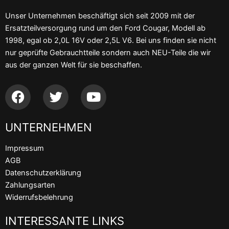
Unser Unternehmen beschäftigt sich seit 2009 mit der
Ersatzteilversorgung rund um den Ford Cougar, Modell ab
1998, egal ob 2,0L 16V oder 2,5L V6. Bei uns finden sie nicht
nur geprüfte Gebrauchtteile sondern auch NEU-Teile die wir
aus der ganzen Welt für sie beschaffen.
F
T
Y
a
w
o
c
i
u
UNTERNEHMEN
e
t
t
b
t
u
Impressum
o
e
b
AGB
o
r
e
Datenschutzerklärung
k
Zahlungsarten
Widerrufsbelehrung
INTERESSANTE LINKS