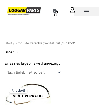
Zum
Inhalt
0
Cart
springen
Über uns
Start
/ Produkte verschlagwortet mit „365850“
365850
Einzelnes Ergebnis wird angezeigt
Ursprünglicher
Aktueller
Preis
Preis
Angebot!
war:
ist:
NICHT VORRÄTIG
149,90 €
119,90 €.