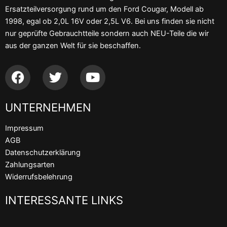
Ersatzteilversorgung rund um den Ford Cougar, Modell ab
1998, egal ob 2,0L 16V oder 2,5L V6. Bei uns finden sie nicht
nur geprüfte Gebrauchtteile sondern auch NEU-Teile die wir
aus der ganzen Welt für sie beschaffen.
F
T
Y
a
w
o
c
i
u
UNTERNEHMEN
e
t
t
b
t
u
Impressum
o
e
b
AGB
o
r
e
Datenschutzerklärung
k
Zahlungsarten
Widerrufsbelehrung
INTERESSANTE LINKS