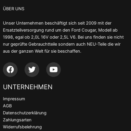
ÜBER UNS
Unser Unternehmen beschäftigt sich seit 2009 mit der
Ersatzteilversorgung rund um den Ford Cougar, Modell ab
1998, egal ob 2,0L 16V oder 2,5L V6. Bei uns finden sie nicht
nur geprüfte Gebrauchtteile sondern auch NEU-Teile die wir
aus der ganzen Welt für sie beschaffen.
F
T
Y
a
w
o
c
i
u
UNTERNEHMEN
e
t
t
b
t
u
Impressum
o
e
b
AGB
o
r
e
Datenschutzerklärung
k
Zahlungsarten
Widerrufsbelehrung