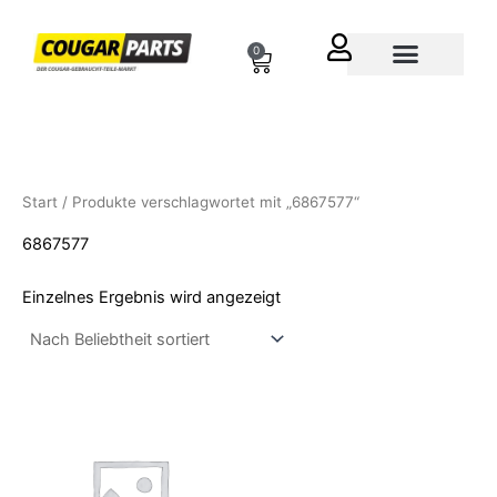
Zum
Inhalt
0
Cart
springen
Über uns
Start
/ Produkte verschlagwortet mit „6867577“
6867577
Einzelnes Ergebnis wird angezeigt