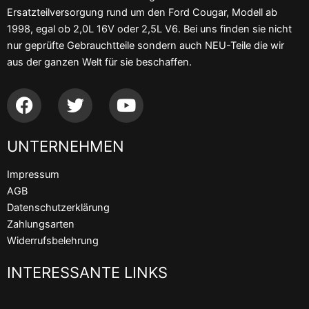
Ersatzteilversorgung rund um den Ford Cougar, Modell ab
1998, egal ob 2,0L 16V oder 2,5L V6. Bei uns finden sie nicht
nur geprüfte Gebrauchtteile sondern auch NEU-Teile die wir
aus der ganzen Welt für sie beschaffen.
F
T
Y
a
w
o
c
i
u
UNTERNEHMEN
e
t
t
b
t
u
Impressum
o
e
b
AGB
o
r
e
Datenschutzerklärung
k
Zahlungsarten
Widerrufsbelehrung
INTERESSANTE LINKS