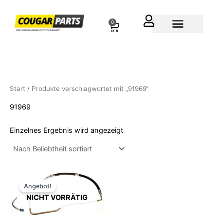
Zum
Inhalt
0
Cart
springen
Über uns
Start
/ Produkte verschlagwortet mit „91969“
91969
Einzelnes Ergebnis wird angezeigt
Ursprünglicher
Aktueller
Preis
Preis
Angebot!
war:
ist:
NICHT VORRÄTIG
149,90 €
119,90 €.