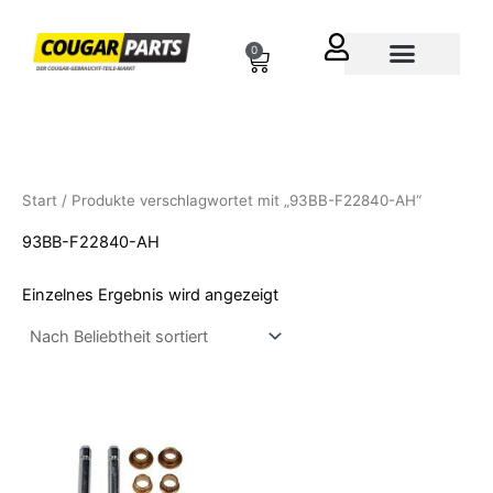
Zum
Inhalt
0
Cart
springen
Über uns
Start
/ Produkte verschlagwortet mit „93BB-F22840-AH“
93BB-F22840-AH
Einzelnes Ergebnis wird angezeigt