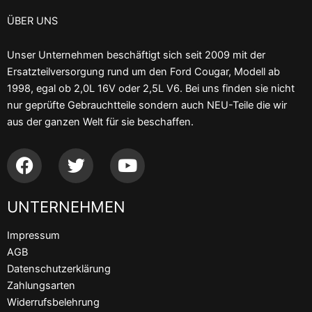
ÜBER UNS
Unser Unternehmen beschäftigt sich seit 2009 mit der
Ersatzteilversorgung rund um den Ford Cougar, Modell ab
1998, egal ob 2,0L 16V oder 2,5L V6. Bei uns finden sie nicht
nur geprüfte Gebrauchtteile sondern auch NEU-Teile die wir
aus der ganzen Welt für sie beschaffen.
F
T
Y
a
w
o
c
i
u
UNTERNEHMEN
e
t
t
b
t
u
Impressum
o
e
b
AGB
o
r
e
Datenschutzerklärung
k
Zahlungsarten
Widerrufsbelehrung