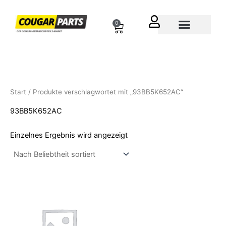
Zum
Inhalt
0
Cart
springen
Über uns
Start
/ Produkte verschlagwortet mit „93BB5K652AC“
93BB5K652AC
Einzelnes Ergebnis wird angezeigt