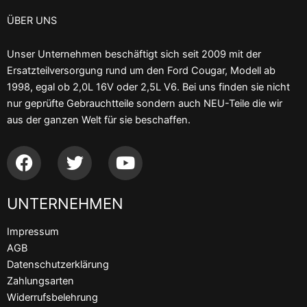
ÜBER UNS
Unser Unternehmen beschäftigt sich seit 2009 mit der
Ersatzteilversorgung rund um den Ford Cougar, Modell ab
1998, egal ob 2,0L 16V oder 2,5L V6. Bei uns finden sie nicht
nur geprüfte Gebrauchtteile sondern auch NEU-Teile die wir
aus der ganzen Welt für sie beschaffen.
F
T
Y
a
w
o
c
i
u
UNTERNEHMEN
e
t
t
b
t
u
Impressum
o
e
b
AGB
o
r
e
Datenschutzerklärung
k
Zahlungsarten
Widerrufsbelehrung