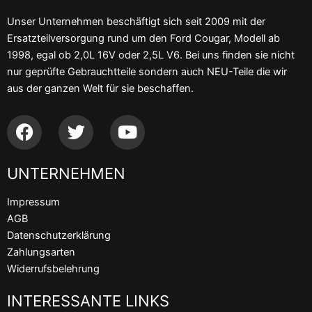
Unser Unternehmen beschäftigt sich seit 2009 mit der
Ersatzteilversorgung rund um den Ford Cougar, Modell ab
1998, egal ob 2,0L 16V oder 2,5L V6. Bei uns finden sie nicht
nur geprüfte Gebrauchtteile sondern auch NEU-Teile die wir
aus der ganzen Welt für sie beschaffen.
F
T
Y
a
w
o
c
i
u
UNTERNEHMEN
e
t
t
b
t
u
Impressum
o
e
b
AGB
o
r
e
Datenschutzerklärung
k
Zahlungsarten
Widerrufsbelehrung
INTERESSANTE LINKS