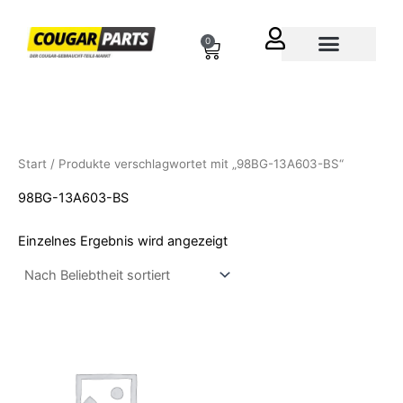
Zum
Inhalt
0
Cart
springen
Über uns
Start
/ Produkte verschlagwortet mit „98BG-13A603-BS“
98BG-13A603-BS
Einzelnes Ergebnis wird angezeigt