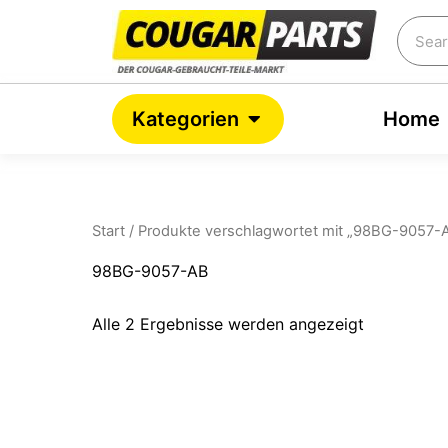
Nach
Zum
Beliebtheit
Searc
Inhalt
sortiert
springen
Open Kategorien
Kategorien
Home
Start
/ Produkte verschlagwortet mit „98BG-9057-
98BG-9057-AB
Alle 2 Ergebnisse werden angezeigt