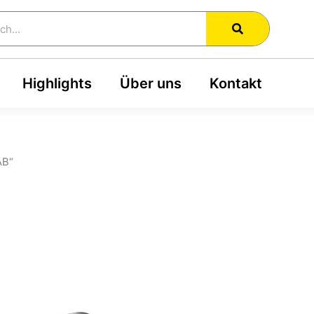
h
Highlights
Über uns
Kontakt
AB“