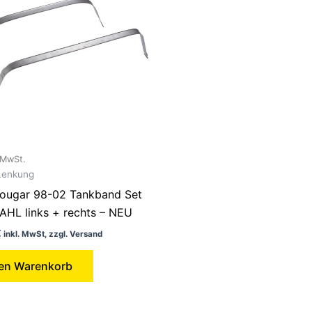
% MwSt.
Lenkung
ougar 98-02 Tankband Set
HL links + rechts – NEU
€
inkl. MwSt, zzgl. Versand
den Warenkorb