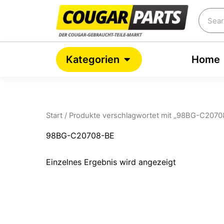
Zum
Searc
Inhalt
springen
Open Kategorien
Kategorien
Home
Start
/ Produkte verschlagwortet mit „98BG-C2070
98BG-C20708-BE
Einzelnes Ergebnis wird angezeigt