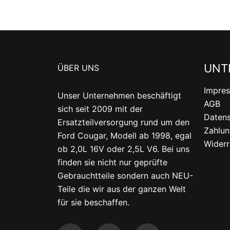
UNT
ÜBER UNS
Impre
Unser Unternehmen beschäftigt
AGB
sich seit 2009 mit der
Datens
Ersatzteilversorgung rund um den
Zahlun
Ford Cougar, Modell ab 1998, egal
Widerr
ob 2,0L 16V oder 2,5L V6. Bei uns
finden sie nicht nur geprüfte
Gebrauchtteile sondern auch NEU-
Teile die wir aus der ganzen Welt
für sie beschaffen.
F
T
Y