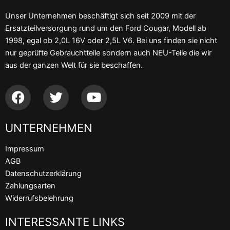
Unser Unternehmen beschäftigt sich seit 2009 mit der
Ersatzteilversorgung rund um den Ford Cougar, Modell ab
1998, egal ob 2,0L 16V oder 2,5L V6. Bei uns finden sie nicht
nur geprüfte Gebrauchtteile sondern auch NEU-Teile die wir
aus der ganzen Welt für sie beschaffen.
F
T
Y
a
w
o
c
i
u
UNTERNEHMEN
e
t
t
b
t
u
Impressum
o
e
b
AGB
o
r
e
Datenschutzerklärung
k
Zahlungsarten
Widerrufsbelehrung
INTERESSANTE LINKS