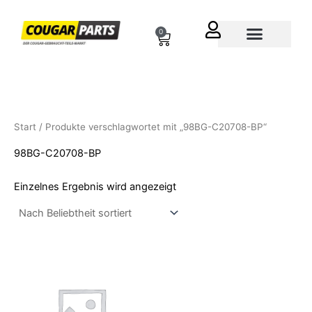
Zum
Inhalt
0
Cart
springen
Über uns
Start
/ Produkte verschlagwortet mit „98BG-C20708-BP“
98BG-C20708-BP
Einzelnes Ergebnis wird angezeigt