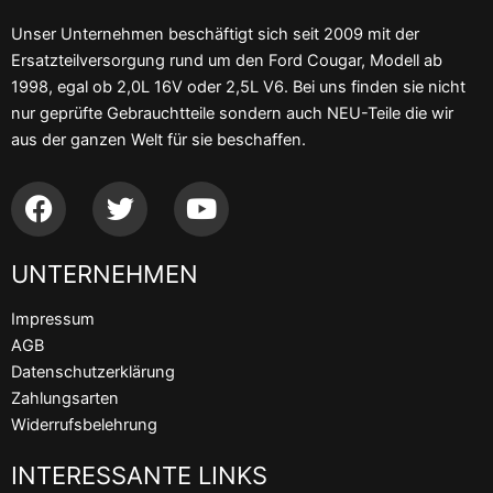
Unser Unternehmen beschäftigt sich seit 2009 mit der
Ersatzteilversorgung rund um den Ford Cougar, Modell ab
1998, egal ob 2,0L 16V oder 2,5L V6. Bei uns finden sie nicht
nur geprüfte Gebrauchtteile sondern auch NEU-Teile die wir
aus der ganzen Welt für sie beschaffen.
F
T
Y
a
w
o
c
i
u
UNTERNEHMEN
e
t
t
b
t
u
Impressum
o
e
b
AGB
o
r
e
Datenschutzerklärung
k
Zahlungsarten
Widerrufsbelehrung
INTERESSANTE LINKS