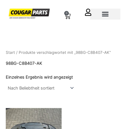
Zum
Inhalt
0
Cart
springen
Über uns
Start
/ Produkte verschlagwortet mit „98BG-C8B407-AK“
98BG-C8B407-AK
Einzelnes Ergebnis wird angezeigt