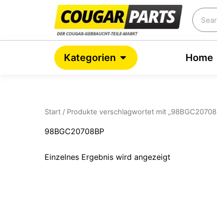
Zum
Searc
Inhalt
springen
Open Kategorien
Kategorien
Home
Start
/ Produkte verschlagwortet mit „98BGC2070
98BGC20708BP
Einzelnes Ergebnis wird angezeigt