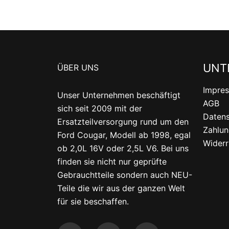
UNT
ÜBER UNS
Impre
Unser Unternehmen beschäftigt
AGB
sich seit 2009 mit der
Datens
Ersatzteilversorgung rund um den
Zahlun
Ford Cougar, Modell ab 1998, egal
Widerr
ob 2,0L 16V oder 2,5L V6. Bei uns
finden sie nicht nur geprüfte
Gebrauchtteile sondern auch NEU-
Teile die wir aus der ganzen Welt
für sie beschaffen.
F
T
Y