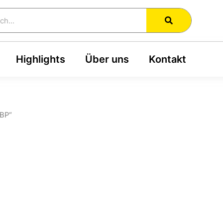
h
Highlights
Über uns
Kontakt
8BP“