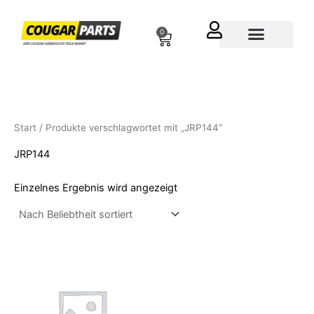
Zum
Inhalt
0
Cart
springen
Über uns
Start
/ Produkte verschlagwortet mit „JRP144“
JRP144
Einzelnes Ergebnis wird angezeigt