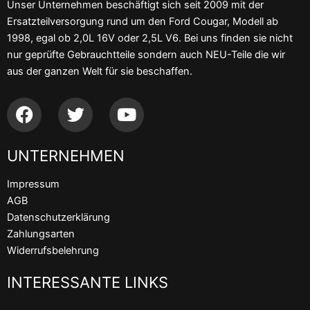
Unser Unternehmen beschäftigt sich seit 2009 mit der
Ersatzteilversorgung rund um den Ford Cougar, Modell ab
1998, egal ob 2,0L 16V oder 2,5L V6. Bei uns finden sie nicht
nur geprüfte Gebrauchtteile sondern auch NEU-Teile die wir
aus der ganzen Welt für sie beschaffen.
F
T
Y
a
w
o
c
i
u
UNTERNEHMEN
e
t
t
b
t
u
Impressum
o
e
b
AGB
o
r
e
Datenschutzerklärung
k
Zahlungsarten
Widerrufsbelehrung
INTERESSANTE LINKS