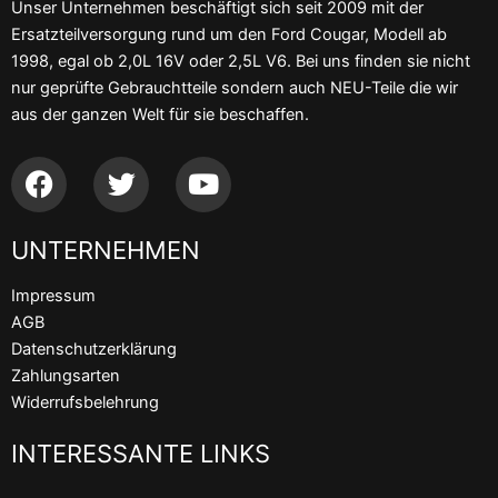
Unser Unternehmen beschäftigt sich seit 2009 mit der
Ersatzteilversorgung rund um den Ford Cougar, Modell ab
1998, egal ob 2,0L 16V oder 2,5L V6. Bei uns finden sie nicht
nur geprüfte Gebrauchtteile sondern auch NEU-Teile die wir
aus der ganzen Welt für sie beschaffen.
F
T
Y
a
w
o
c
i
u
UNTERNEHMEN
e
t
t
b
t
u
Impressum
o
e
b
AGB
o
r
e
Datenschutzerklärung
k
Zahlungsarten
Widerrufsbelehrung
INTERESSANTE LINKS