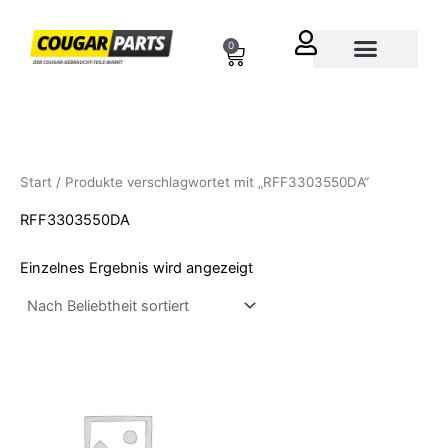
Zum
Inhalt
0
Cart
springen
Über uns
Start
/ Produkte verschlagwortet mit „RFF3303550DA“
RFF3303550DA
Einzelnes Ergebnis wird angezeigt