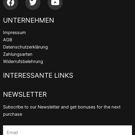
a
w
o
c
i
u
UNTERNEHMEN
e
t
t
b
t
u
Impressum
o
e
b
AGB
o
r
e
Datenschutzerklärung
k
Zahlungsarten
Widerrufsbelehrung
INTERESSANTE LINKS
NEWSLETTER
Subscribe to our Newsletter and get bonuses for the next
purchase
Email