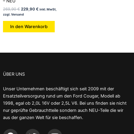
– NEU
269,90
€
229,90
€
inkl. MwSt,
zzgl. Versand
In den Warenkorb
ÜBER UNS
Unser Unternehmen beschäftigt sich seit 2009 mit der
Ersatzteilversorgung rund um den Ford Cougar, Modell ab
1998, egal ob 2,0L 16V oder 2,5L V6. Bei uns finden sie nicht
nur geprüfte Gebrauchtteile sondern auch NEU-Teile die wir
aus der ganzen Welt für sie beschaffen.
F
T
Y