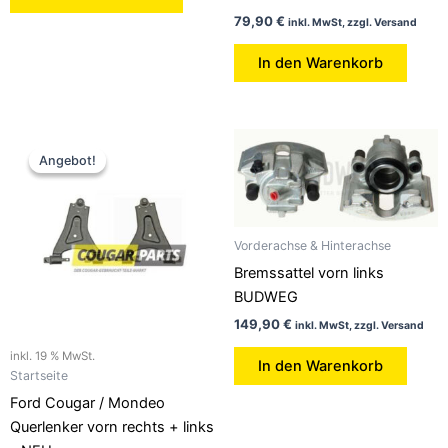
79,90
€
inkl. MwSt, zzgl. Versand
In den Warenkorb
Ursprünglicher
Aktueller
Preis
Preis
Angebot!
Angebot!
war:
ist:
269,90 €
229,90 €.
Vorderachse & Hinterachse
Bremssattel vorn links
BUDWEG
149,90
€
inkl. MwSt, zzgl. Versand
inkl. 19 % MwSt.
In den Warenkorb
Startseite
Ford Cougar / Mondeo
Querlenker vorn rechts + links