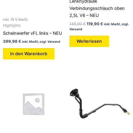
Lenkhydraulik
Verbindungsschlauch oben
2,5L V6 – NEU
inkl. 19 % MwSt.
149,90
€
119,90
€
inkl. MwSt, zzgl.
Highlights
Versand
Scheinwerfer vFL links – NEU
Weiterlesen
399,98
€
inkl. MwSt, zzgl. Versand
In den Warenkorb