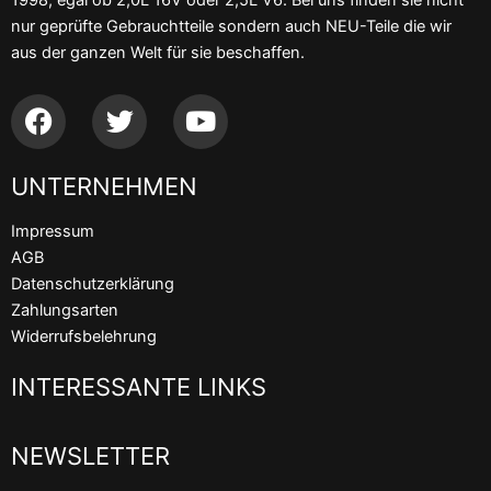
1998, egal ob 2,0L 16V oder 2,5L V6. Bei uns finden sie nicht
nur geprüfte Gebrauchtteile sondern auch NEU-Teile die wir
aus der ganzen Welt für sie beschaffen.
F
T
Y
a
w
o
c
i
u
UNTERNEHMEN
e
t
t
b
t
u
Impressum
o
e
b
AGB
o
r
e
Datenschutzerklärung
k
Zahlungsarten
Widerrufsbelehrung
INTERESSANTE LINKS
NEWSLETTER