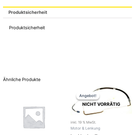
Produktsicherheit
Produktsicherheit
Ähnliche Produkte
Ursprünglicher
Aktueller
Preis
Preis
Angebot!
Angebot!
war:
ist:
149,90 €
119,90 €.
NICHT VORRÄTIG
inkl. 19 % MwSt.
Motor & Lenkung