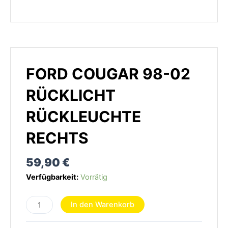
FORD COUGAR 98-02
RÜCKLICHT
RÜCKLEUCHTE
RECHTS
59,90
€
FORD
Verfügbarkeit:
Vorrätig
Cougar
98-
In den Warenkorb
02
Rücklicht