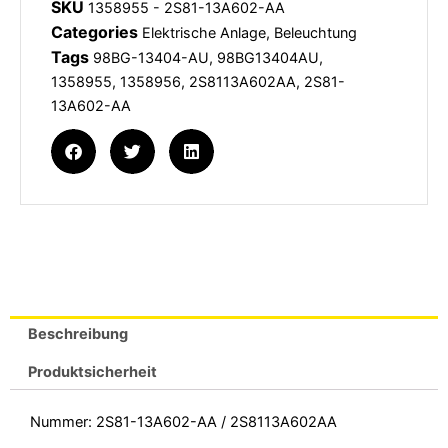
SKU
1358955 - 2S81-13A602-AA
Rückleuchte
Categories
Elektrische Anlage
,
Beleuchtung
rechts
Tags
98BG-13404-AU
,
98BG13404AU
,
Menge
1358955
,
1358956
,
2S8113A602AA
,
2S81-
13A602-AA
Beschreibung
Produktsicherheit
Nummer: 2S81-13A602-AA / 2S8113A602AA