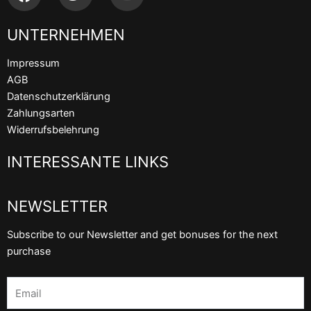
a
w
o
c
i
u
UNTERNEHMEN
e
t
t
b
t
u
Impressum
o
e
b
AGB
o
r
e
Datenschutzerklärung
k
Zahlungsarten
Widerrufsbelehrung
INTERESSANTE LINKS
NEWSLETTER
Subscribe to our Newsletter and get bonuses for the next
purchase
Email