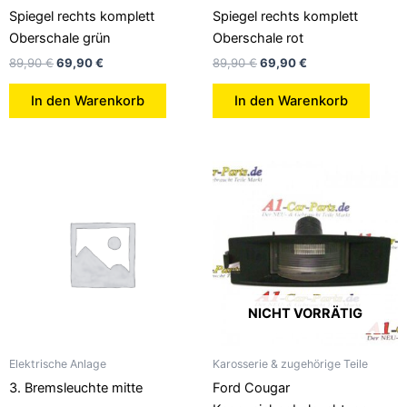
Spiegel rechts komplett
Spiegel rechts komplett
Oberschale grün
Oberschale rot
89,90
€
69,90
€
89,90
€
69,90
€
In den Warenkorb
In den Warenkorb
NICHT VORRÄTIG
Elektrische Anlage
Karosserie & zugehörige Teile
3. Bremsleuchte mitte
Ford Cougar