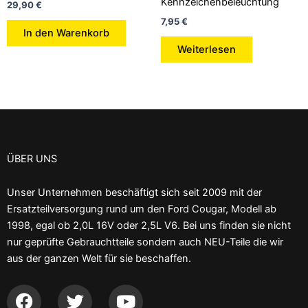
Kennzeichenbeleuchtung
29,90
€
7,95
€
In den Warenkorb
Weiterlesen
ÜBER UNS
Unser Unternehmen beschäftigt sich seit 2009 mit der
Ersatzteilversorgung rund um den Ford Cougar, Modell ab
1998, egal ob 2,0L 16V oder 2,5L V6. Bei uns finden sie nicht
nur geprüfte Gebrauchtteile sondern auch NEU-Teile die wir
aus der ganzen Welt für sie beschaffen.
F
T
Y