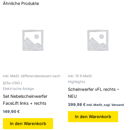
Ähnliche Produkte
inkl. MwSt. (differenzbesteuert nach
inkl. 19 % MwSt.
Highlights
§25a UStG.)
Elektrische Anlage
Scheinwerfer vFL rechts –
Set Nebelscheinwerfer
NEU
FaceLift links + rechts
399,98
€
inkl. MwSt, zzgl. Versand
149,90
€
In den Warenkorb
In den Warenkorb