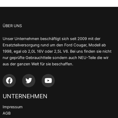
ÜBER UNS
Unser Unternehmen beschäftigt sich seit 2009 mit der
Ersatzteilversorgung rund um den Ford Cougar, Modell ab
1998, egal ob 2,0L 16V oder 2,5L V6. Bei uns finden sie nicht
nur geprüfte Gebrauchtteile sondern auch NEU-Teile die wir
aus der ganzen Welt für sie beschaffen.
F
T
Y
a
w
o
c
i
u
UNTERNEHMEN
e
t
t
b
t
u
Impressum
o
e
b
AGB
o
r
e