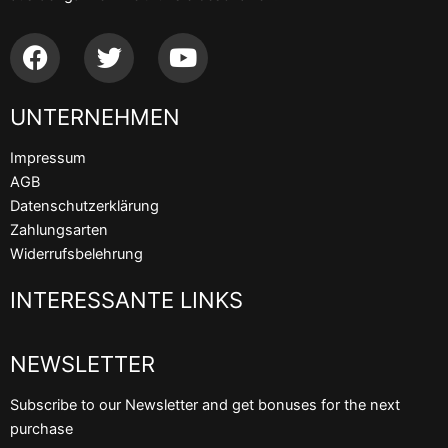
F
T
Y
a
w
o
c
i
u
UNTERNEHMEN
e
t
t
b
t
u
Impressum
o
e
b
AGB
o
r
e
Datenschutzerklärung
k
Zahlungsarten
Widerrufsbelehrung
INTERESSANTE LINKS
NEWSLETTER
Subscribe to our Newsletter and get bonuses for the next
purchase