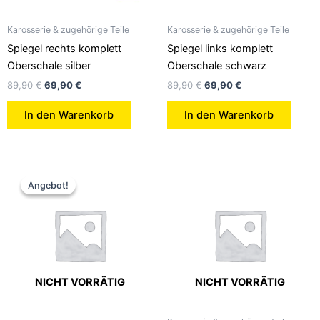
Karosserie & zugehörige Teile
Karosserie & zugehörige Teile
Spiegel rechts komplett
Spiegel links komplett
Oberschale silber
Oberschale schwarz
89,90
€
69,90
€
89,90
€
69,90
€
In den Warenkorb
In den Warenkorb
Ursprünglicher
Aktueller
Preis
Preis
Angebot!
Angebot!
war:
ist:
82,90 €
59,95 €.
NICHT VORRÄTIG
NICHT VORRÄTIG