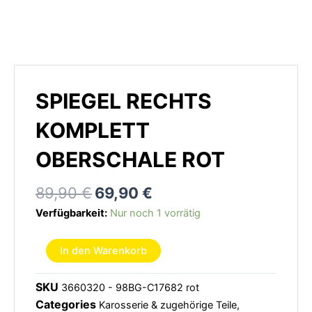
SPIEGEL RECHTS
KOMPLETT
OBERSCHALE ROT
Ursprünglicher
Aktueller
89,90
€
69,90
€
Preis
Preis
Spiegel
Verfügbarkeit:
Nur noch 1 vorrätig
war:
ist:
rechts
89,90 €
69,90 €.
komplett
In den Warenkorb
Oberschale
rot
SKU
3660320 - 98BG-C17682 rot
Menge
Categories
Karosserie & zugehörige Teile
,