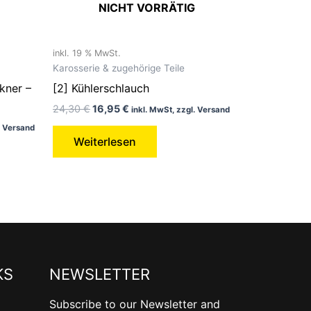
NICHT VORRÄTIG
inkl. 19 % MwSt.
Karosserie & zugehörige Teile
kner –
[2] Kühlerschlauch
24,30
€
16,95
€
inkl. MwSt, zzgl. Versand
. Versand
Weiterlesen
KS
NEWSLETTER
Subscribe to our Newsletter and