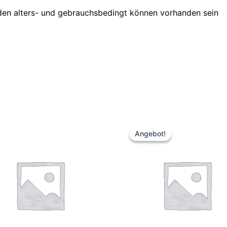
äden alters- und gebrauchsbedingt können vorhanden sein
Ursprünglicher
Aktueller
Preis
Preis
Angebot!
Angebot!
war:
ist:
146,70 €
99,95 €.