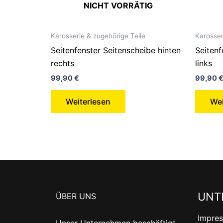
NICHT VORRÄTIG
Karosserie & zugehörige Teile
Karosser
Seitenfenster Seitenscheibe hinten
Seitenf
rechts
links
99,90
€
99,90
Weiterlesen
Wei
UNT
ÜBER UNS
Impre