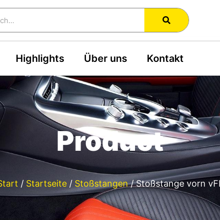
h
Highlights
Über uns
Kontakt
Product
Start
/
Startseite
/
Stoßstangen
/ Stoßstange vorn vF