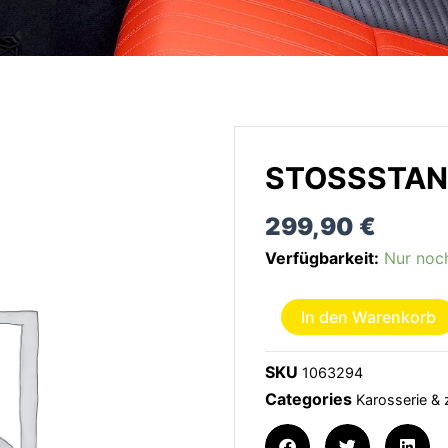
STOSSSTANG
299,90
€
Stoßstange
Verfügbarkeit:
Nur noch
vorn
vFL
In den Warenkorb
Menge
SKU
1063294
Categories
Karosserie & 