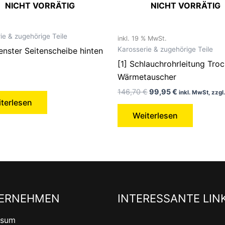
NICHT VORRÄTIG
NICHT VORRÄTIG
ie & zugehörige Teile
inkl. 19 % MwSt.
Karosserie & zugehörige Teile
enster Seitenscheibe hinten
[1] Schlauchrohrleitung Troc
Wärmetauscher
€
146,70
€
99,95
€
inkl. MwSt, zzgl
terlesen
Weiterlesen
ERNEHMEN
INTERESSANTE LIN
ssum