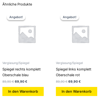
Ähnliche Produkte
Ursprünglicher
Aktueller
Ursprünglicher
Aktueller
Preis
Preis
Preis
Preis
Angebot!
Angebot!
Angebot!
Angebot!
war:
ist:
war:
ist:
89,90 €
69,90 €.
89,90 €
69,90 €.
Verglasung/Spiegel
Verglasung/Spiegel
Spiegel rechts komplett
Spiegel links komplett
Oberschale blau
Oberschale rot
89,90
€
69,90
€
89,90
€
69,90
€
In den Warenkorb
In den Warenkorb