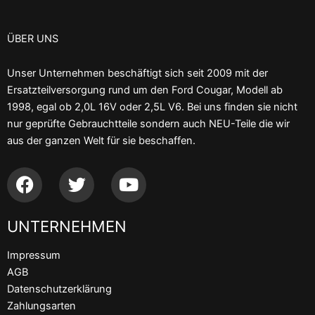
ÜBER UNS
Unser Unternehmen beschäftigt sich seit 2009 mit der
Ersatzteilversorgung rund um den Ford Cougar, Modell ab
1998, egal ob 2,0L 16V oder 2,5L V6. Bei uns finden sie nicht
nur geprüfte Gebrauchtteile sondern auch NEU-Teile die wir
aus der ganzen Welt für sie beschaffen.
F
T
Y
a
w
o
c
i
u
UNTERNEHMEN
e
t
t
b
t
u
Impressum
o
e
b
AGB
o
r
e
Datenschutzerklärung
k
Zahlungsarten