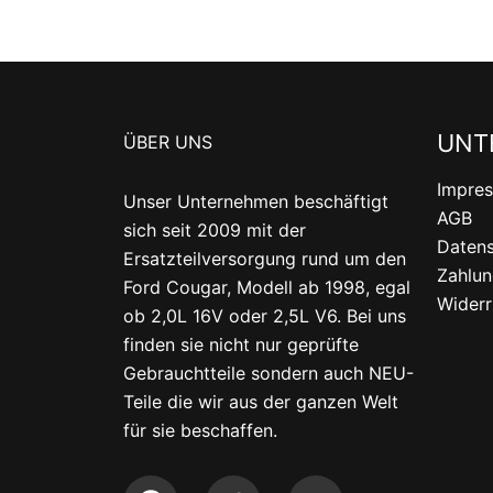
UNT
ÜBER UNS
Impre
Unser Unternehmen beschäftigt
AGB
sich seit 2009 mit der
Datens
Ersatzteilversorgung rund um den
Zahlun
Ford Cougar, Modell ab 1998, egal
Widerr
ob 2,0L 16V oder 2,5L V6. Bei uns
finden sie nicht nur geprüfte
Gebrauchtteile sondern auch NEU-
Teile die wir aus der ganzen Welt
für sie beschaffen.
F
T
Y