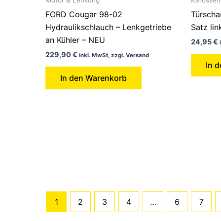
FORD Cougar 98-02
Türscha
Hydraulikschlauch – Lenkgetriebe
Satz li
an Kühler – NEU
24,95
€
229,90
€
inkl. MwSt, zzgl. Versand
In 
In den Warenkorb
1
2
3
4
…
6
7