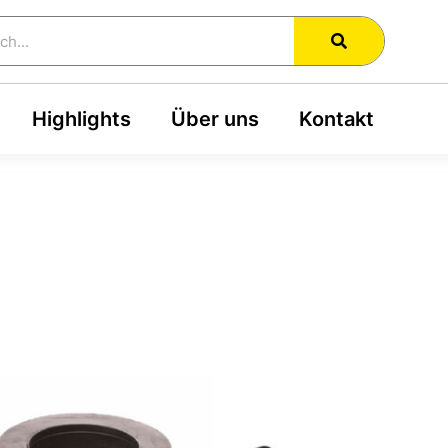
ch
iebtheit
h
tiert
Highlights
Über uns
Kontakt