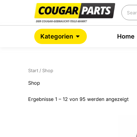
Na
Zum
Bel
Searc
Inhalt
sor
springen
Open Kategorien
Kategorien
Home
Start
/ Shop
Shop
Ergebnisse 1 – 12 von 95 werden angezeigt