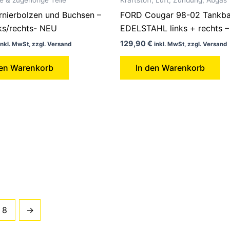
rnierbolzen und Buchsen –
FORD Cougar 98-02 Tankba
nks/rechts- NEU
EDELSTAHL links + rechts 
129,90
€
inkl. MwSt, zzgl. Versand
inkl. MwSt, zzgl. Versand
den Warenkorb
In den Warenkorb
8
→