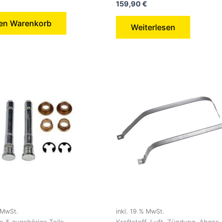
159,90
€
den Warenkorb
Weiterlesen
% MwSt.
inkl. 19 % MwSt.
e & zugehörige Teile
Kraftstoff, Luft, Zündung, Abgas