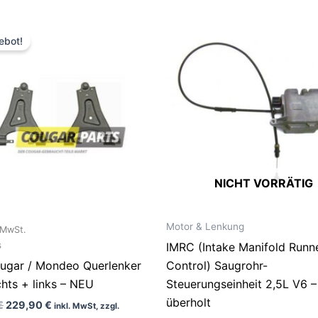
Ursprünglicher
Aktueller
Preis
Preis
ebot!
war:
ist:
269,90 €
229,90 €.
NICHT VORRÄTIG
Motor & Lenkung
% MwSt.
s
IMRC (Intake Manifold Runn
ugar / Mondeo Querlenker
Control) Saugrohr-
chts + links – NEU
Steuerungseinheit 2,5L V6 –
überholt
€
229,90
€
inkl. MwSt, zzgl.