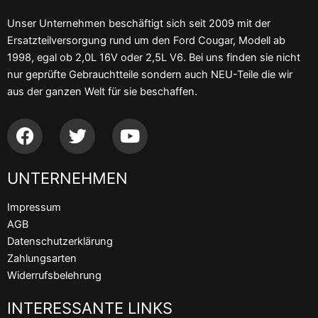
Unser Unternehmen beschäftigt sich seit 2009 mit der
Ersatzteilversorgung rund um den Ford Cougar, Modell ab
1998, egal ob 2,0L 16V oder 2,5L V6. Bei uns finden sie nicht
nur geprüfte Gebrauchtteile sondern auch NEU-Teile die wir
aus der ganzen Welt für sie beschaffen.
F
T
Y
a
w
o
c
i
u
UNTERNEHMEN
e
t
t
b
t
u
Impressum
o
e
b
AGB
o
r
e
Datenschutzerklärung
k
Zahlungsarten
Widerrufsbelehrung
INTERESSANTE LINKS