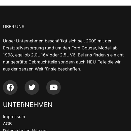
ÜBER UNS
Unser Unternehmen beschäftigt sich seit 2009 mit der
Ersatzteilversorgung rund um den Ford Cougar, Modell ab
1998, egal ob 2,0L 16V oder 2,5L V6. Bei uns finden sie nicht
nur geprüfte Gebrauchtteile sondern auch NEU-Teile die wir
aus der ganzen Welt für sie beschaffen.
F
T
Y
a
w
o
c
i
u
UNTERNEHMEN
e
t
t
b
t
u
Impressum
o
e
b
AGB
o
r
e
Datenschutzerklärung