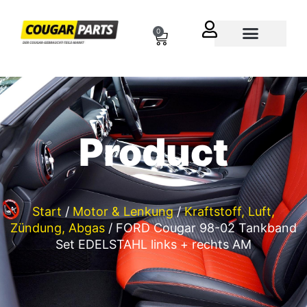
Zum
Inhalt
0
Cart
springen
Über uns
Product
Start
/
Motor & Lenkung
/
Kraftstoff, Luft,
Zündung, Abgas
/ FORD Cougar 98-02 Tankband
Set EDELSTAHL links + rechts AM